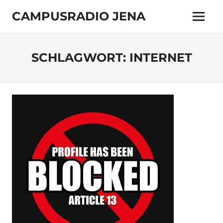
Zum
CAMPUSRADIO JENA
Inhalt
Menü
springen
103.4
MHz
SCHLAGWORT:
INTERNET