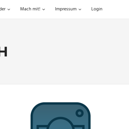
der
Mach mit!
Impressum
Login
H