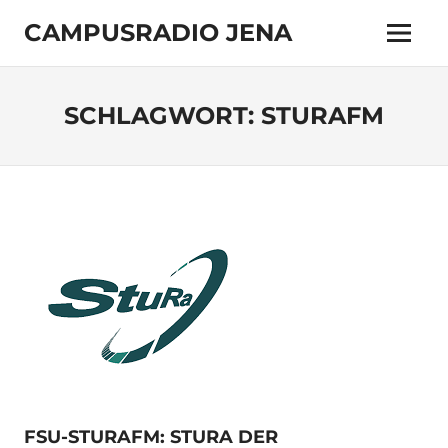
Zum
CAMPUSRADIO JENA
Inhalt
Menü
springen
103.4
MHz
SCHLAGWORT:
STURAFM
FSU-STURAFM: STURA DER