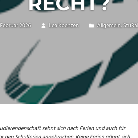
RECHT?
. Februar 2026
Lea Koenzen
Allgemein
,
StuR
udierendenschaft sehnt sich nach Ferien und auch für
or den Schulferien angebrochen. Keine Ferien gönnt sich