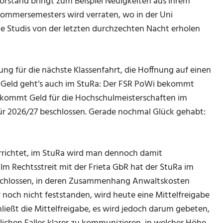
orstand bringt zum Beispiel Neuigkeiten aus ihrem
Sommersemesters wird verraten, wo in der Uni
te Studis von der letzten durchzechten Nacht erholen
g für die nächste Klassenfahrt, die Hoffnung auf einen
m Geld geht’s auch im StuRa: Der FSR PoWi bekommt
bekommt Geld für die Hochschulmeisterschaften im
für 2026/27 beschlossen. Gerade nochmal Glück gehabt:
errichtet, im StuRa wird man dennoch damit
Im Rechtsstreit mit der Frieta GbR hat der StuRa im
schlossen, in deren Zusammenhang Anwaltskosten
 noch nicht feststanden, wird heute eine Mittelfreigabe
hließt die Mittelfreigabe, es wird jedoch darum gebeten,