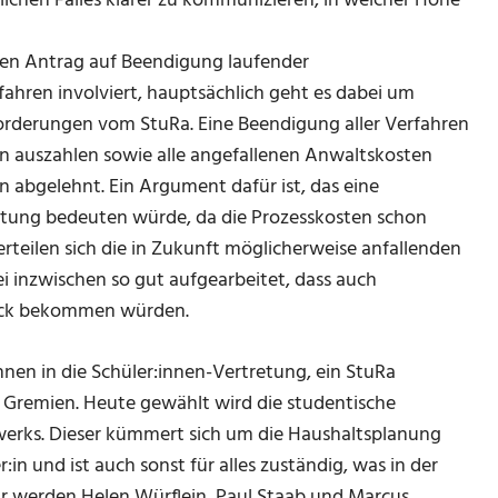
lichen Falles klarer zu kommunizieren, in welcher Höhe
nen Antrag auf Beendigung laufender
rfahren involviert, hauptsächlich geht es dabei um
orderungen vom StuRa. Eine Beendigung aller Verfahren
n auszahlen sowie alle angefallenen Anwaltskosten
n abgelehnt. Ein Argument dafür ist, das eine
astung bedeuten würde, da die Prozesskosten schon
erteilen sich die in Zukunft möglicherweise anfallenden
ei inzwischen so gut aufgearbeitet, dass auch
lick bekommen würden.
nnen in die Schüler:innen-Vertretung, ein StuRa
e Gremien. Heute gewählt wird die studentische
erks. Dieser kümmert sich um die Haushaltsplanung
in und ist auch sonst für alles zuständig, was in der
hr werden Helen Würflein, Paul Staab und Marcus