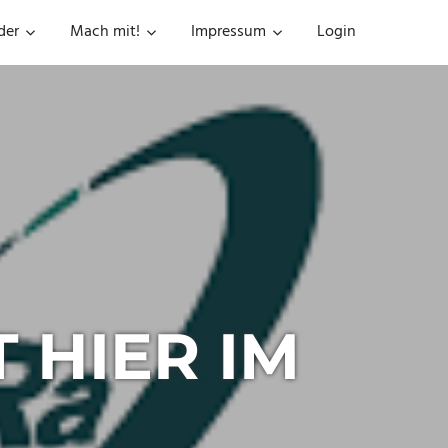
der
Mach mit!
Impressum
Login
 HIER IM