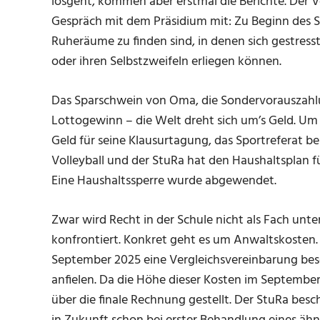
losgeht, kommen aber erstmal die Berichte. Der V
Gespräch mit dem Präsidium mit: Zu Beginn des 
Ruheräume zu finden sind, in denen sich gestress
oder ihren Selbstzweifeln erliegen können.
Das Sparschwein von Oma, die Sondervorauszahlun
Lottogewinn – die Welt dreht sich um’s Geld. U
Geld für seine Klausurtagung, das Sportreferat 
Volleyball und der StuRa hat den Haushaltsplan 
Eine Haushaltssperre wurde abgewendet.
Zwar wird Recht in der Schule nicht als Fach unt
konfrontiert. Konkret geht es um Anwaltskosten. 
September 2025 eine Vergleichsvereinbarung be
anfielen. Da die Höhe dieser Kosten im September
über die finale Rechnung gestellt. Der StuRa besc