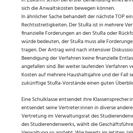
in Zukunft schon bei erster Behandlung eines ähn
sich die Anwaltskosten bewegen können.
In ähnlicher Sache behandelt der nächste TOP ei
Rechtsstreitigkeiten. Der StuRa ist in mehrere Ve
finanzielle Forderungen an den StuRa oder Rückf
würde bedeuten, der StuRa muss alle Forderunge
tragen. Der Antrag wird nach intensiver Diskussio
Beendigung der Verfahren keine finanzielle Entl
angefallen sind. Bei weiter laufenden Verfahren v
Kosten auf mehrere Haushaltsjahre und der Fall s
zukünftige StuRa-Vorstände einen guten Überb
Eine Schulklasse entsendet ihre Klassensprecher:i
entsendet seine Vertreter:innen in diverse ander
Vertretung im Verwaltungsrat des Studierendenw
des Studierendenwerks, wählt die Geschäftsführer:
Verwaltung so ansteht. Wie bereits im letzten Ja