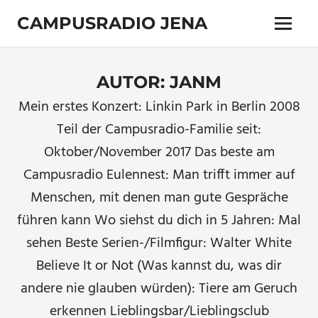
Zum
CAMPUSRADIO JENA
Inhalt
Menü
springen
103.4
MHz
AUTOR:
JANM
Mein erstes Konzert: Linkin Park in Berlin 2008
Teil der Campusradio-Familie seit:
Oktober/November 2017 Das beste am
Campusradio Eulennest: Man trifft immer auf
Menschen, mit denen man gute Gespräche
führen kann Wo siehst du dich in 5 Jahren: Mal
sehen Beste Serien-/Filmfigur: Walter White
Believe It or Not (Was kannst du, was dir
andere nie glauben würden): Tiere am Geruch
erkennen Lieblingsbar/Lieblingsclub