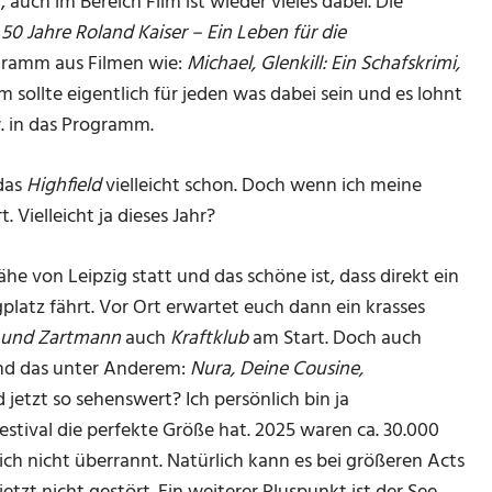
auch im Bereich Film ist wieder vieles dabei. Die
m
50 Jahre Roland Kaiser – Ein Leben für die
ogramm aus Filmen wie:
Michael, Glenkill: Ein Schafskrimi,
 sollte eigentlich für jeden was dabei sein und es lohnt
. in das Programm.
das
Highfield
vielleicht schon. Doch wenn ich meine
 Vielleicht ja dieses Jahr?
ähe von Leipzig statt und das schöne ist, dass direkt ein
atz fährt. Vor Ort erwartet euch dann ein krasses
P und Zartmann
auch
Kraf
t
klub
am Start. Doch auch
sind das unter Anderem:
Nura, Deine Cousine,
 jetzt so sehenswert? Ich persönlich bin ja
Festival die perfekte Größe hat. 2025 waren ca. 30.000
ch nicht überrannt. Natürlich kann es bei größeren Acts