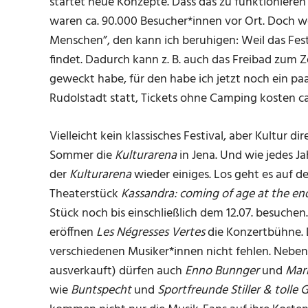
startet neue Konzepte. Dass das zu funktionieren
waren ca. 90.000 Besucher*innen vor Ort. Doch wer
Menschen”, den kann ich beruhigen: Weil das Fest
findet. Dadurch kann z. B. auch das Freibad zum 
geweckt habe, für den habe ich jetzt noch ein paar 
Rudolstadt statt, Tickets ohne Camping kosten ca
Vielleicht kein klassisches Festival, aber Kultur di
Sommer die
Kulturarena
in Jena. Und wie jedes J
der
Kulturarena
wieder einiges. Los geht es auf 
Theaterstück
Kassandra: coming of age at the en
Stück noch bis einschließlich dem 12.07. besuchen
eröffnen
Les Négresses Vertes
die Konzertbühne. D
verschiedenen Musiker*innen nicht fehlen. Nebe
ausverkauft) dürfen auch
Enno
Bunnger
und
Mar
wie
Buntspecht
und
Sportfreunde Stiller & tolle 