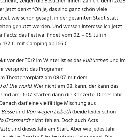
 scheint, zeigen die Besucher*innen-Zahlen, denn 2025
 jetzt denkt “Oh je, das sind ganz schön viele
ival, wie schon gesagt, in der gesamten Stadt statt
Zelten genutzt werden. Und wessen Interesse ich jetzt
Facts: das Festival findet vom 02. – 05. Juli in
. 132 €, mit Camping ab 166 €.
rekt vor der Tür? Im Winter ist es das
Kultürchen
und im
ahr verspricht das Programm
dem Theatervorplatz am 08.07. mit dem
d of the world
. Wer nicht am 08. kann, der kann das
. Und am 16.07. starten dann die Konzerte. Dieses Jahr
anach darf eine vielfältige Mischung aus
n
Bosse
und
Von wegen Lisbeth
(beide leider schon
lo
Grosshardt
nicht fehlen. Doch auch Acts
Gäste
sind dieses Jahr am Start. Aber wie jedes Jahr