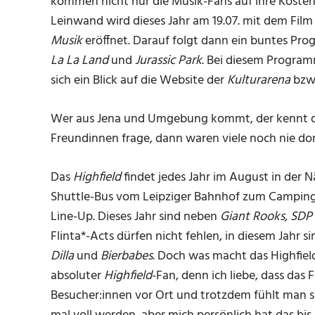
kommen nicht nur die Musik-Fans auf ihre Kosten, 
Leinwand wird dieses Jahr am 19.07. mit dem Fil
Musik
eröffnet. Darauf folgt dann ein buntes Pr
La La Land
und
Jurassic Park
. Bei diesem Programm
sich ein Blick auf die Website der
Kulturarena
bzw
Wer aus Jena und Umgebung kommt, der kennt 
Freundinnen frage, dann waren viele noch nie dort.
Das
Highfield
findet jedes Jahr im August in der N
Shuttle-Bus vom Leipziger Bahnhof zum Campingpl
Line-Up. Dieses Jahr sind neben
Giant Rooks, SD
Flinta*-Acts dürfen nicht fehlen, in diesem Jahr 
Dilla
und
Bierbabes
. Doch was macht das Highfield
absoluter
Highfield
-Fan, denn ich liebe, dass das 
Besucher:innen vor Ort und trotzdem fühlt man si