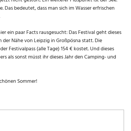
etzt nicht gestört. Ein weiterer Pluspunkt ist der See.
ee. Das bedeutet, dass man sich im Wasser erfrischen
.
hier ein paar Facts rausgesucht: Das Festival geht dieses
in der Nähe von Leipzig in Großpösna statt. Die
er Festivalpass (alle Tage) 154 € kostet. Und dieses
rs als sonst müsst ihr dieses Jahr den Camping- und
 schönen Sommer!