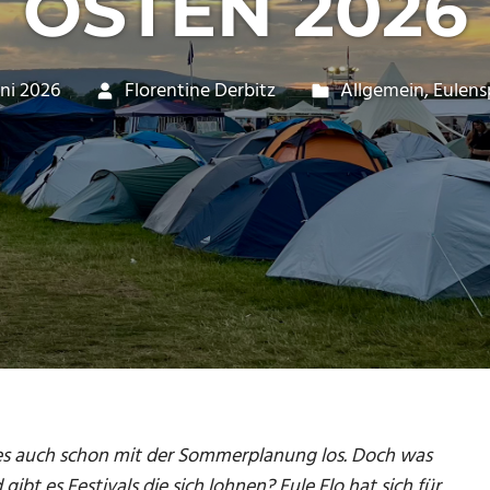
OSTEN 2026
uni 2026
Florentine Derbitz
Allgemein
,
Eulens
es auch schon mit der Sommerplanung los. Doch was
t es Festivals die sich lohnen? Eule Flo hat sich
für