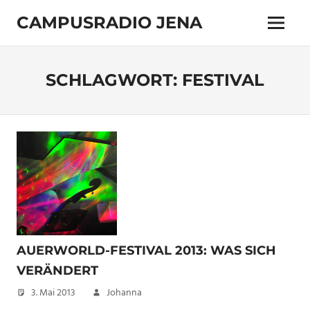
Zum
CAMPUSRADIO JENA
Inhalt
Menü
springen
103.4
MHz
SCHLAGWORT:
FESTIVAL
AUERWORLD-FESTIVAL 2013: WAS SICH
VERÄNDERT
3. Mai 2013
Johanna