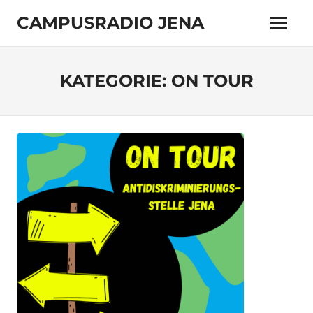
Zum
CAMPUSRADIO JENA
Inhalt
Menü
springen
103.4
MHz
KATEGORIE:
ON TOUR