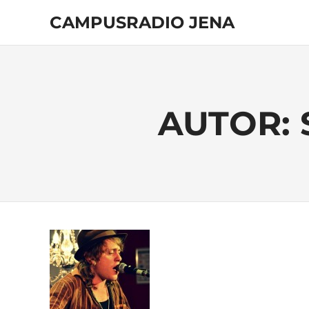
Zum
CAMPUSRADIO JENA
Inhalt
springen
103.4
MHz
AUTOR: