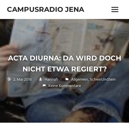
Zum
CAMPUSRADIO JENA
Inhalt
Menü
springen
103.4
MHz
ACTA DIURNA: DA WIRD DOCH
NICHT ETWA REGIERT?
2. Mai 2016
Hannah
Allgemein
,
ScheinUndSein
Keine Kommentare