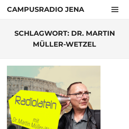
Zum
CAMPUSRADIO JENA
Inhalt
Menü
springen
103.4
MHz
SCHLAGWORT:
DR. MARTIN
MÜLLER-WETZEL