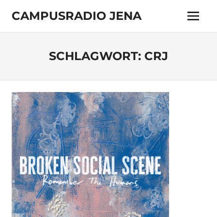
Zum
CAMPUSRADIO JENA
Inhalt
Menü
springen
103.4
MHz
SCHLAGWORT:
CRJ