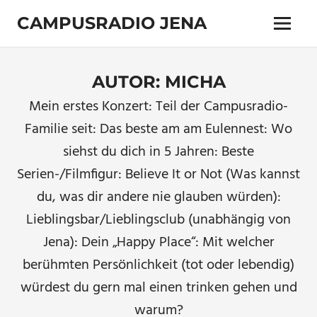
Zum
CAMPUSRADIO JENA
Inhalt
Menü
springen
103.4
MHz
AUTOR:
MICHA
Mein erstes Konzert: Teil der Campusradio-
Familie seit: Das beste am am Eulennest: Wo
siehst du dich in 5 Jahren: Beste
Serien-/Filmfigur: Believe It or Not (Was kannst
du, was dir andere nie glauben würden):
Lieblingsbar/Lieblingsclub (unabhängig von
Jena): Dein „Happy Place“: Mit welcher
berühmten Persönlichkeit (tot oder lebendig)
würdest du gern mal einen trinken gehen und
warum?