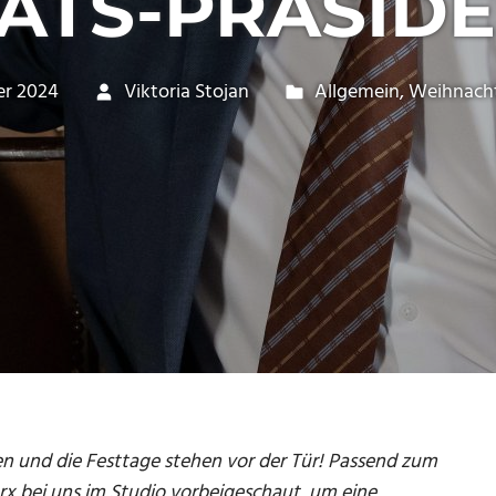
TÄTS-PRÄSIDE
er 2024
Viktoria Stojan
Allgemein
,
Weihnach
n und die Festtage stehen vor der Tür! Passend zum
arx bei uns im Studio vorbeigeschaut, um eine