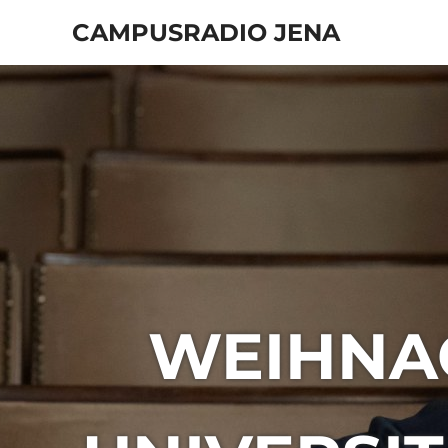
Zum
CAMPUSRADIO JENA
Inhalt
springen
103.4
MHz
WEIHNA