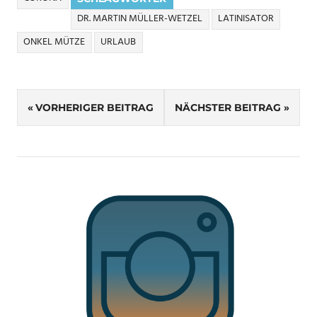
DR. MARTIN MÜLLER-WETZEL
LATINISATOR
ONKEL MÜTZE
URLAUB
Beitragsnavigation
VORHERIGER BEITRAG
NÄCHSTER BEITRAG