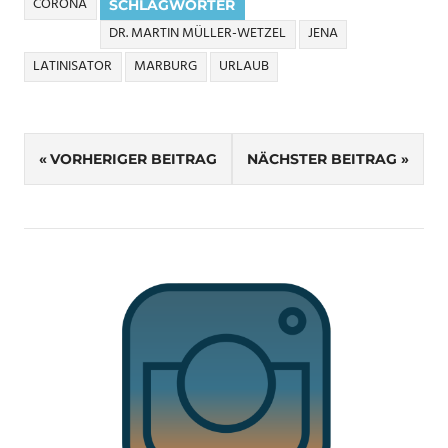
CORONA
SCHLAGWÖRTER
DR. MARTIN MÜLLER-WETZEL
JENA
LATINISATOR
MARBURG
URLAUB
Beitragsnavigation
VORHERIGER BEITRAG
NÄCHSTER BEITRAG