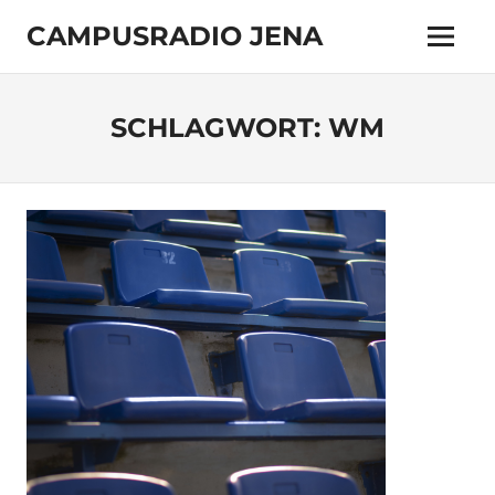
Zum
CAMPUSRADIO JENA
Inhalt
Menü
springen
103.4
MHz
SCHLAGWORT:
WM