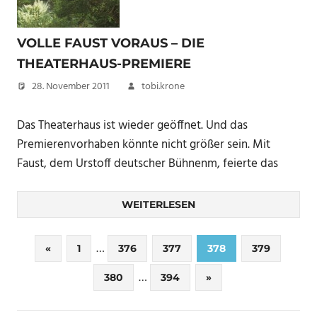
VOLLE FAUST VORAUS – DIE
THEATERHAUS-PREMIERE
28. November 2011
tobi.krone
Das Theaterhaus ist wieder geöffnet. Und das
Premierenvorhaben könnte nicht größer sein. Mit
Faust, dem Urstoff deutscher Bühnenm, feierte das
WEITERLESEN
Seitennummerierung
…
Vorherige
«
1
376
377
378
379
Beiträge
der
…
Nächste
380
394
»
Beiträge
Beiträge