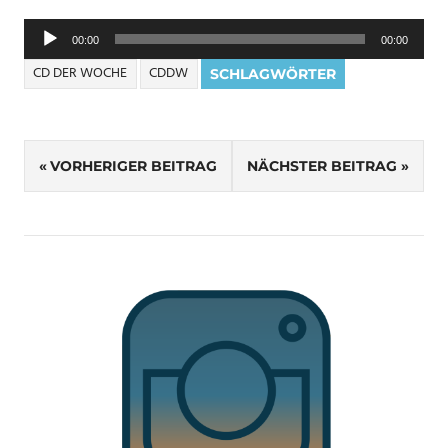
Audio-
00:00
00:00
Player
CD DER WOCHE
CDDW
SCHLAGWÖRTER
Beitragsnavigation
VORHERIGER BEITRAG
NÄCHSTER BEITRAG