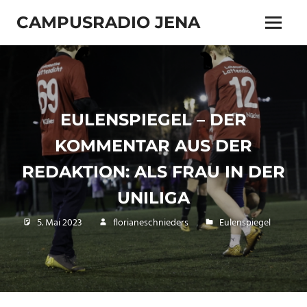
Zum
CAMPUSRADIO JENA
Inhalt
Menü
springen
103.4
MHz
EULENSPIEGEL – DER
KOMMENTAR AUS DER
REDAKTION: ALS FRAU IN DER
UNILIGA
5. Mai 2023
florianeschnieders
Eulenspiegel