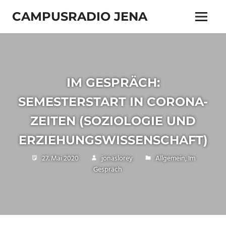
Zum
CAMPUSRADIO JENA
Inhalt
Menü
springen
103.4
MHz
IM GESPRÄCH:
SEMESTERSTART IN CORONA-
ZEITEN (SOZIOLOGIE UND
ERZIEHUNGSWISSENSCHAFT)
27. Mai 2020
jonaslorey
Allgemein
,
Im
Gespräch