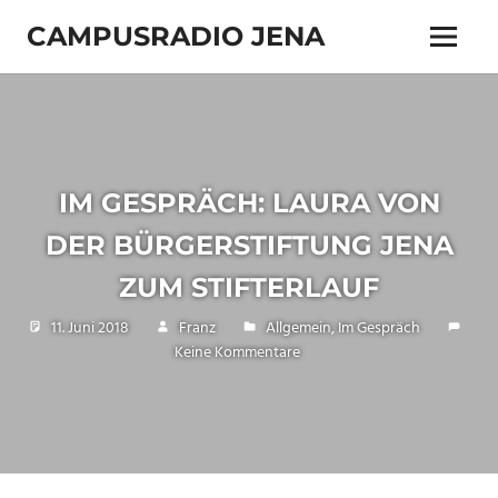
Zum
CAMPUSRADIO JENA
Inhalt
Menü
springen
103.4
MHz
IM GESPRÄCH: LAURA VON
DER BÜRGERSTIFTUNG JENA
ZUM STIFTERLAUF
11. Juni 2018
Franz
Allgemein
,
Im Gespräch
Keine Kommentare