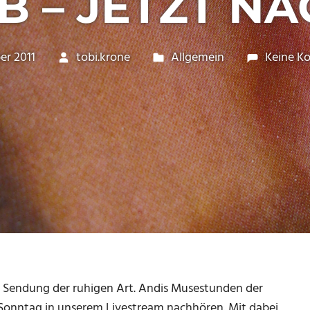
 – JETZT N
er 2011
tobi.krone
Allgemein
Keine K
r Sendung der ruhigen Art. Andis Musestunden der
 Sonntag in unserem Livestream nachhören. Mit dabei