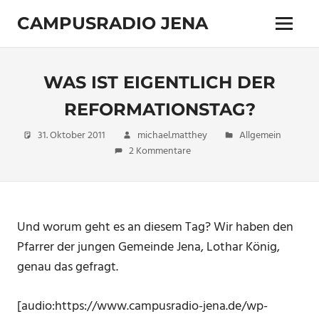
Zum
CAMPUSRADIO JENA
Inhalt
Menü
springen
103.4
MHz
WAS IST EIGENTLICH DER
REFORMATIONSTAG?
31. Oktober 2011
michael.matthey
Allgemein
2 Kommentare
Und worum geht es an diesem Tag? Wir haben den
Pfarrer der jungen Gemeinde Jena, Lothar König,
genau das gefragt.
[audio:https://www.campusradio-jena.de/wp-