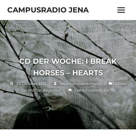
Zum
CAMPUSRADIO JENA
Inhalt
Menü
springen
103.4
MHz
CD DER WOCHE: I BREAK
HORSES – HEARTS
30. Oktober 2011
sebastian.huenermund
Album
der Woche
,
Allgemein
Keine Kommentare