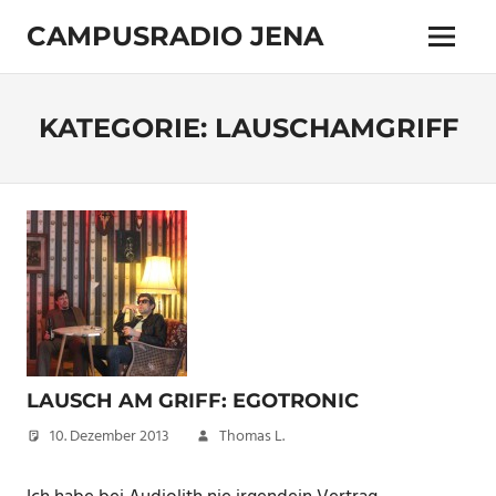
Zum
CAMPUSRADIO JENA
Inhalt
Menü
springen
103.4
MHz
KATEGORIE:
LAUSCHAMGRIFF
LAUSCH AM GRIFF: EGOTRONIC
10. Dezember 2013
Thomas L.