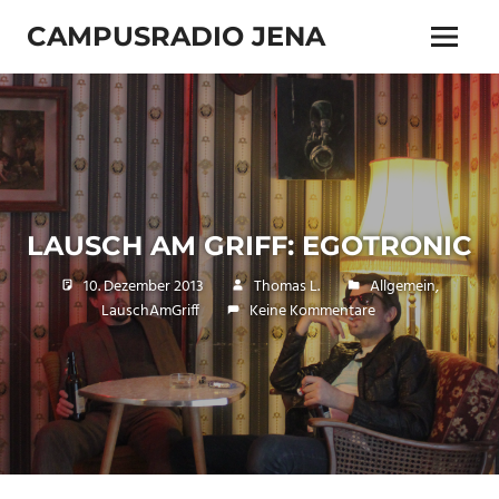
Zum
CAMPUSRADIO JENA
Inhalt
Menü
springen
103.4
MHz
LAUSCH AM GRIFF: EGOTRONIC
10. Dezember 2013
Thomas L.
Allgemein
,
LauschAmGriff
Keine Kommentare