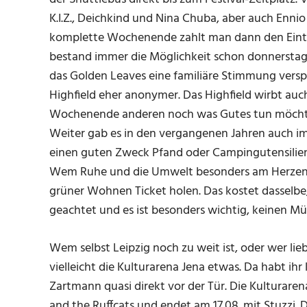
K.I.Z., Deichkind und Nina Chuba, aber auch Ennio
komplette Wochenende zahlt man dann den Eintri
bestand immer die Möglichkeit schon donnerstag
das Golden Leaves eine familiäre Stimmung versp
Highfield eher anonymer. Das Highfield wirbt au
Wochenende anderen noch was Gutes tun möchte,
Weiter gab es in den vergangenen Jahren auch im
einen guten Zweck Pfand oder Campingutensilien
Wem Ruhe und die Umwelt besonders am Herzen li
grüner Wohnen Ticket holen. Das kostet dasselbe,
geachtet und es ist besonders wichtig, keinen Mül
Wem selbst Leipzig noch zu weit ist, oder wer lieb
vielleicht die Kulturarena Jena etwas. Da habt i
Zartmann quasi direkt vor der Tür. Die Kulturarena
and the Ruffcats und endet am 17.08. mit Stuzzi