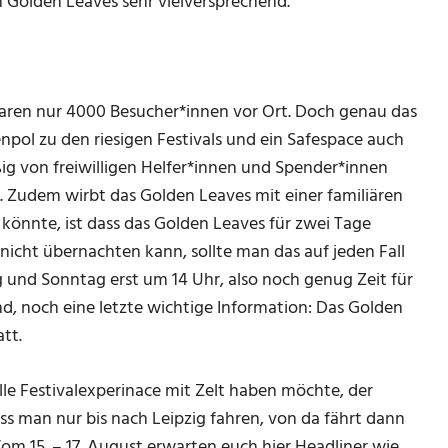
m Golden Leaves sehr vielversprechend.
 waren nur 4000 Besucher*innen vor Ort. Doch genau das
npol zu den riesigen Festivals und ein Safespace auch
ißig von freiwilligen Helfer*innen und Spender*innen
en. Zudem wirbt das Golden Leaves mit einer familiären
könnte, ist dass das Golden Leaves für zwei Tage
 nicht übernachten kann, sollte man das auf jeden Fall
 und Sonntag erst um 14 Uhr, also noch genug Zeit für
sind, noch eine letzte wichtige Information: Das Golden
tt.
le Festivalexperinace mit Zelt haben möchte, der
s man nur bis nach Leipzig fahren, von da fährt dann
 Vom 15. – 17. August erwarten euch hier Headliner wie