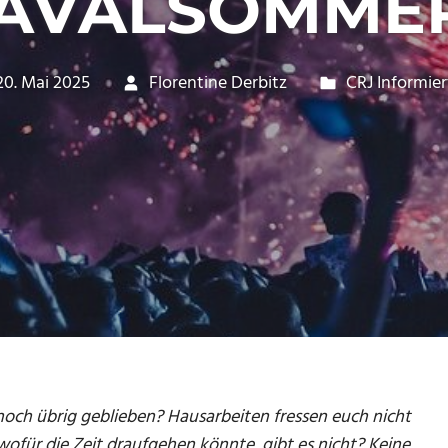
IAVALSOMMER
20. Mai 2025
Florentine Derbitz
CRJ Informier
noch übrig geblieben? Hausarbeiten fressen euch nicht
 wofür die Zeit draufgehen könnte, gibt es nicht? Keine