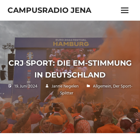
Zum
CAMPUSRADIO JENA
Inhalt
Menü
springen
103.4
MHz
CRJ SPORT: DIE EM-STIMMUNG
IN DEUTSCHLAND
19. Juni 2024
Janne Negelen
Allgemein
,
Der Sport-
Splitter