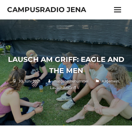
Zum
CAMPUSRADIO JENA
Inhalt
Menü
springen
103.4
MHz
LAUSCH AM GRIFF: EAGLE AND
THE MEN
30. Juni 2021
margarethehummel
Allgemein
,
LauschAmGriff