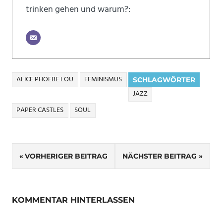
trinken gehen und warum?:
ALICE PHOEBE LOU
FEMINISMUS
SCHLAGWÖRTER
JAZZ
PAPER CASTLES
SOUL
Beitragsnavigation
VORHERIGER BEITRAG
NÄCHSTER BEITRAG
KOMMENTAR HINTERLASSEN