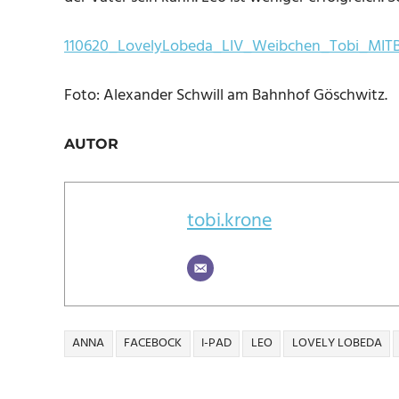
110620_LovelyLobeda_LIV_Weibchen_Tobi_MIT
Foto: Alexander Schwill am Bahnhof Göschwitz.
AUTOR
tobi.krone
ANNA
FACEBOCK
I-PAD
LEO
LOVELY LOBEDA