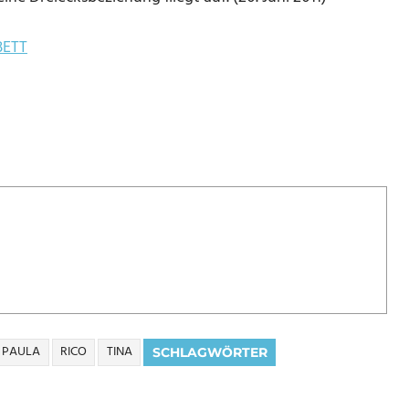
BETT
PAULA
RICO
TINA
SCHLAGWÖRTER