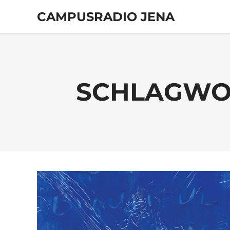
Zum
CAMPUSRADIO JENA
Inhalt
springen
103.4
MHz
SCHLAGWO