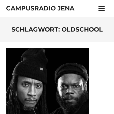
Zum
CAMPUSRADIO JENA
Inhalt
Menü
springen
103.4
MHz
SCHLAGWORT:
OLDSCHOOL