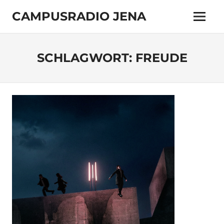
Zum
CAMPUSRADIO JENA
Inhalt
Menü
springen
103.4
MHz
SCHLAGWORT:
FREUDE