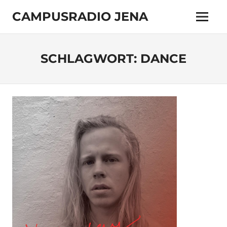
Zum
CAMPUSRADIO JENA
Inhalt
Menü
springen
103.4
MHz
SCHLAGWORT:
DANCE