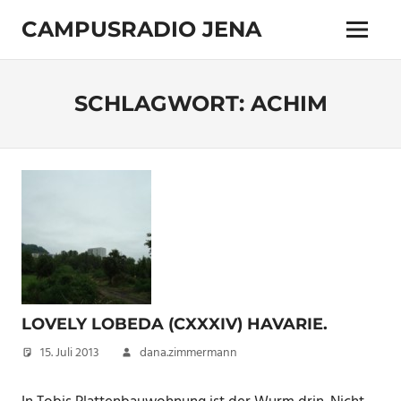
Zum
CAMPUSRADIO JENA
Inhalt
Menü
springen
103.4
MHz
SCHLAGWORT:
ACHIM
LOVELY LOBEDA (CXXXIV) HAVARIE.
15. Juli 2013
dana.zimmermann