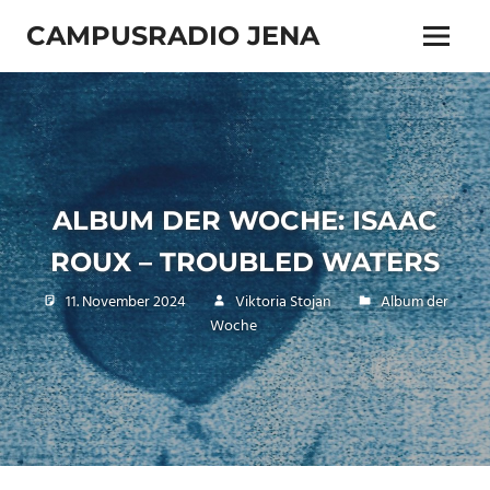
Zum
CAMPUSRADIO JENA
Inhalt
Menü
springen
103.4
MHz
ALBUM DER WOCHE: ISAAC
ROUX – TROUBLED WATERS
11. November 2024
Viktoria Stojan
Album der
Woche