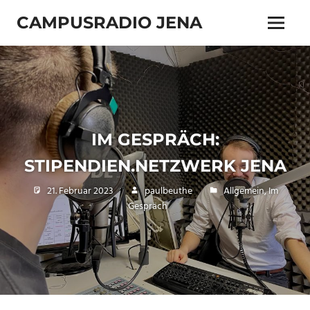
Zum
CAMPUSRADIO JENA
Inhalt
Menü
springen
103.4
MHz
IM GESPRÄCH:
STIPENDIEN.NETZWERK JENA
21. Februar 2023
paulbeuthe
Allgemein
,
Im
Gespräch