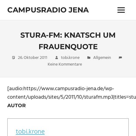
Zum
CAMPUSRADIO JENA
Inhalt
Menü
springen
103.4
MHz
STURA-FM: KNATSCH UM
FRAUENQUOTE
26. Oktober 2011
tobi.krone
Allgemein
Keine Kommentare
[audio:https://www.campusradio-jena.de/wp-
content/uploads/sites/5/2011/10/sturafm.mp3|titles=st
AUTOR
tobi.krone