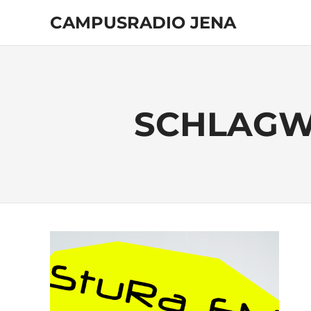
Zum
CAMPUSRADIO JENA
Inhalt
springen
103.4
MHz
SCHLAGW