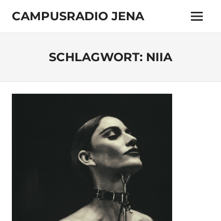
Zum
CAMPUSRADIO JENA
Inhalt
Menü
springen
103.4
MHz
SCHLAGWORT:
NIIA