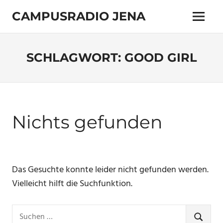
Zum
CAMPUSRADIO JENA
Inhalt
Menü
springen
103.4
MHz
SCHLAGWORT:
GOOD GIRL
Nichts gefunden
Das Gesuchte konnte leider nicht gefunden werden.
Vielleicht hilft die Suchfunktion.
Suchen
SUCHE