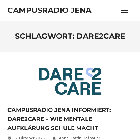
Zum
CAMPUSRADIO JENA
Inhalt
Menü
springen
103.4
MHz
SCHLAGWORT:
DARE2CARE
CAMPUSRADIO JENA INFORMIERT:
DARE2CARE – WIE MENTALE
AUFKLÄRUNG SCHULE MACHT
17. Oktober 2025
Anne-Katrin Hofbauer